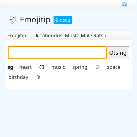
Emojitip
Kodu
Emojitip
tähendus: Musta Male Ratsu
♞
eg
heart
music
spring
space
🥰
🐶
birthday
🚀