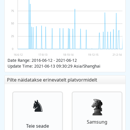
75
50
25
0
16-6-12
17-8-13
18-10-14
19-12-15
21-2-14
Date Range: 2016-06-12 - 2021-06-12
Update Time: 2021-06-13 09:30:29 Asia/Shanghai
Pilte näidatakse erinevatelt platvormidelt
♞
Samsung
Teie seade