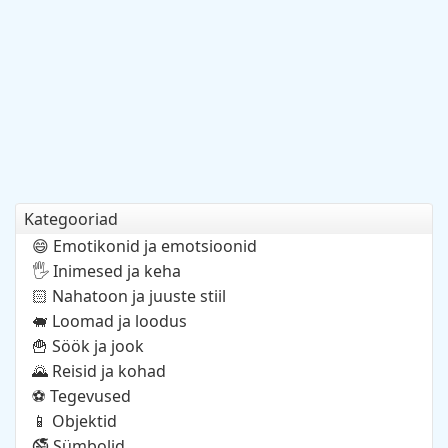
Kategooriad
Emotikonid ja emotsioonid
😄
Inimesed ja keha
🖐️
Nahatoon ja juuste stiil
🏻
Loomad ja loodus
🐖
Söök ja jook
🍟
Reisid ja kohad
🌄
Tegevused
⚽
Objektid
📱
Sümbolid
🚭