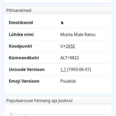
Põhiandmed
Emotikonid
♞
Lühike nimi
Musta Male Ratsu
Koodpunkt
U+
265E
Kümnendkoht
ALT+9822
Unicode Versioon
1.1
(1993-06-01)
Emoji Versioon
Puudub
Populaarsuse hinnang aja jooksul
100