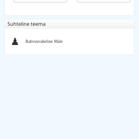
Suhteline teema
♟
Rahvusvaheline Male