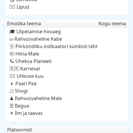
Lipud
🏳️‍🌈
Emotika teema
Kogu teema
Lõpetamise hooaeg
🎓
Rahvusvaheline Kabe
⛀
Piirkondliku indikaatori sümboli täht
🇦
Hiina Male
🩠
Üheksa Planeeti
🪐
Karneval
🇧🇷
Uhkuse kuu
🏳️‍🌈
Paari Pea
👦
Shogi
☖
Rahvusvaheline Male
♟
Bagua
☰
Ilm ja taevas
☀
Platvormid